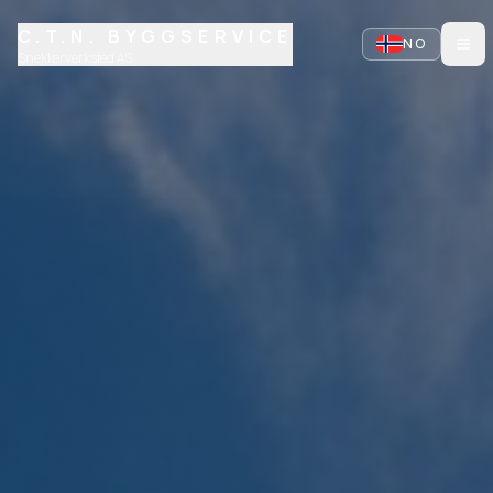
C.T.N. BYGGSERVICE
NO
Snekkerverksted AS